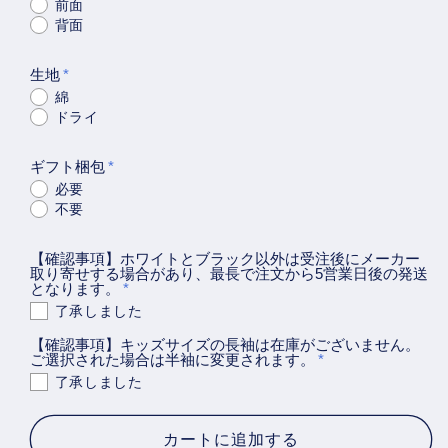
字
字
前面
背面
脱
脱
力
力
生地
系
系
綿
半
半
ドライ
袖
袖
T
T
ギフト梱包
シ
シ
必要
ャ
ャ
不要
ツ
ツ
【確認事項】ホワイトとブラック以外は受注後にメーカー
【戦
【戦
取り寄せする場合があり、最長で注文から5営業日後の発送
力
力
となります。
外
外
了承しました
(横)
(横)
【確認事項】キッズサイズの長袖は在庫がございません。
ご選択された場合は半袖に変更されます。
(立
(立
了承しました
体
体
文
文
カートに追加する
字)】
字)】