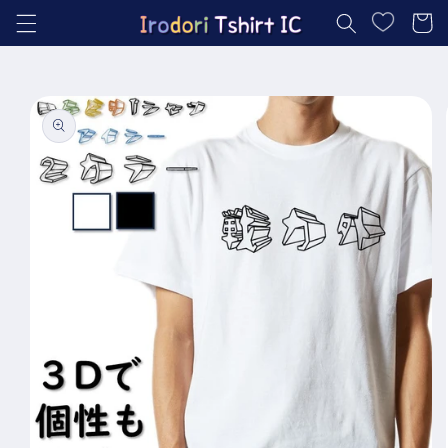
コンテ
ー
ンツに
進む
ト
商品情
報にス
キップ