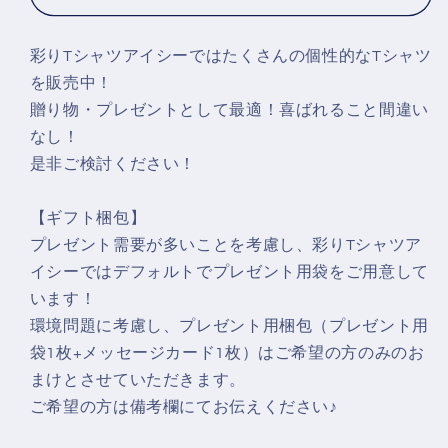
お
お
も
も
彩りTシャツアイシーではたくさんの個性的なTシャツ
し
し
を販売中！
ろ
ろ
贈り物・プレゼントとして最適！喜ばれること間違い
T
T
なし！
シ
シ
是非ご検討ください！
ャ
ャ
ツ
ツ
【ギフト梱包】
ネ
ネ
プレゼント需要が多いことを考慮し、彩りTシャツア
タ
タ
イシーではデフォルトでプレゼント用袋をご用意して
T
T
シ
シ
います！
ャ
ャ
環境問題に考慮し、プレゼント用梱包（プレゼント用
ツ
ツ
袋1枚+メッセージカード1枚）はご希望の方のみのお
の
の
まけとさせていただきます。
数
数
ご希望の方は備考欄にてお伝えください♪
量
量