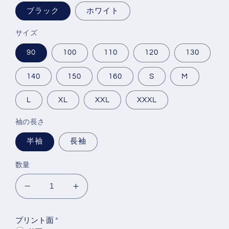
ブラック
ホワイト
サイズ
90
100
110
120
130
140
150
160
S
M
L
XL
XXL
XXXL
袖の長さ
半袖
長袖
数量
立
立
体
体
文
文
プリント面