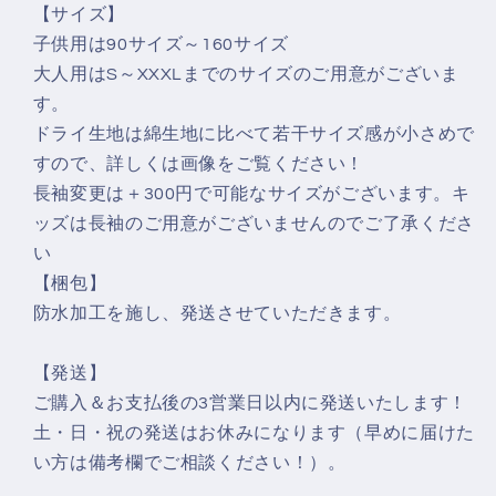
を
を
【サイズ】
減
増
子供用は90サイズ～160サイズ
ら
や
大人用はS～XXXLまでのサイズのご用意がございま
す
す
す。
ドライ生地は綿生地に比べて若干サイズ感が小さめで
すので、詳しくは画像をご覧ください！
長袖変更は＋300円で可能なサイズがございます。キ
ッズは長袖のご用意がございませんのでご了承くださ
い
【梱包】
防水加工を施し、発送させていただきます。
【発送】
ご購入＆お支払後の3営業日以内に発送いたします！
土・日・祝の発送はお休みになります（早めに届けた
い方は備考欄でご相談ください！）。