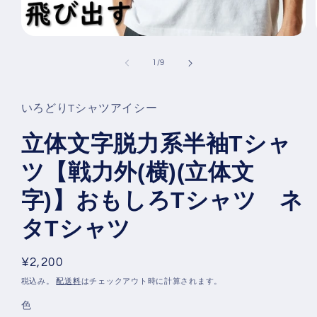
モ
ー
の
1
/
9
ダ
ル
で
メ
いろどりTシャツアイシー
デ
ィ
立体文字脱力系半袖Tシャ
ア
(1)
ツ【戦力外(横)(立体文
を
開
く
字)】おもしろTシャツ ネ
タTシャツ
通
¥2,200
常
税込み。
配送料
はチェックアウト時に計算されます。
価
色
格