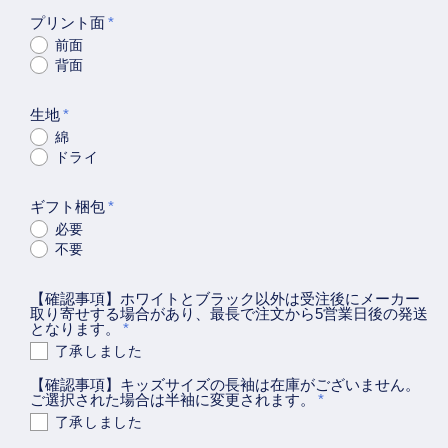
の
の
プリント面
ら
ら
前面
背面
く
く
が
が
生地
き
き
綿
デ
デ
ドライ
ブ
ブ
系
系
ギフト梱包
半
半
必要
不要
袖
袖
T
T
【確認事項】ホワイトとブラック以外は受注後にメーカー
シ
シ
取り寄せする場合があり、最長で注文から5営業日後の発送
ャ
ャ
となります。
ツ
ツ
了承しました
【わ
【わ
【確認事項】キッズサイズの長袖は在庫がございません。
ご選択された場合は半袖に変更されます。
が
が
了承しました
ま
ま