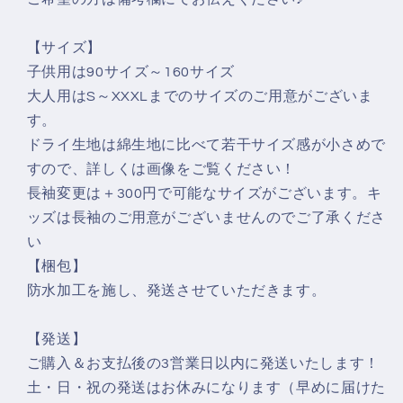
ツ
ツ
ネ
ネ
【サイズ】
タ
タ
子供用は90サイズ～160サイズ
T
T
大人用はS～XXXLまでのサイズのご用意がございま
シ
シ
す。
ャ
ャ
ドライ生地は綿生地に比べて若干サイズ感が小さめで
ツ
ツ
すので、詳しくは画像をご覧ください！
の
の
長袖変更は＋300円で可能なサイズがございます。キ
数
数
ッズは長袖のご用意がございませんのでご了承くださ
量
量
い
を
を
【梱包】
減
増
防水加工を施し、発送させていただきます。
ら
や
す
す
【発送】
ご購入＆お支払後の3営業日以内に発送いたします！
土・日・祝の発送はお休みになります（早めに届けた