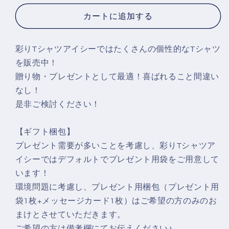
ま
ま
カートに追加する
ボ
ボ
デ
デ
ィ
ィ
彩りTシャツアイシーではたくさんの個性的なTシャツ
(横)
(横)
を販売中！
(ら
(ら
贈り物・プレゼントとして最適！喜ばれること間違い
く
く
なし！
が
が
是非ご検討ください！
き
き
文
文
【ギフト梱包】
字)】
字)】
プレゼント需要が多いことを考慮し、彩りTシャツア
お
お
イシーではデフォルトでプレゼント用袋をご用意して
も
も
います！
し
し
環境問題に考慮し、プレゼント用梱包（プレゼント用
ろ
ろ
袋1枚+メッセージカード1枚）はご希望の方のみのお
T
T
シ
シ
まけとさせていただきます。
ャ
ャ
ご希望の方は備考欄にてお伝えください♪