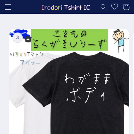
コンテ
ー
ンツに
進む
ト
商品情
報にス
キップ