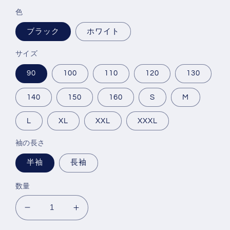
価
色
格
ブラック
ホワイト
サイズ
90
100
110
120
130
140
150
160
S
M
L
XL
XXL
XXXL
袖の長さ
半袖
長袖
数量
子
子
供
供