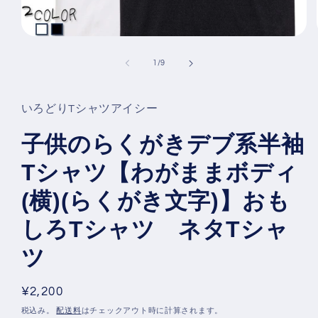
モ
ー
の
1
/
9
ダ
ル
で
メ
いろどりTシャツアイシー
デ
ィ
子供のらくがきデブ系半袖
ア
(1)
Tシャツ【わがままボディ
を
開
く
(横)(らくがき文字)】おも
しろTシャツ ネタTシャ
ツ
通
¥2,200
常
税込み。
配送料
はチェックアウト時に計算されます。