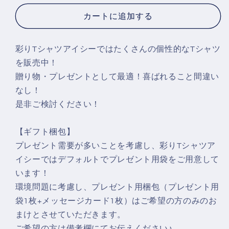
に
に
カートに追加する
な
な
り
り
た
た
彩りTシャツアイシーではたくさんの個性的なTシャツ
そ
そ
を販売中！
う
う
贈り物・プレゼントとして最適！喜ばれること間違い
に
に
なし！
そ
そ
是非ご検討ください！
ち
ち
ら
ら
【ギフト梱包】
を
を
プレゼント需要が多いことを考慮し、彩りTシャツア
み
み
イシーではデフォルトでプレゼント用袋をご用意して
て
て
います！
い
い
環境問題に考慮し、プレゼント用梱包（プレゼント用
る。】
る。】
袋1枚+メッセージカード1枚）はご希望の方のみのお
お
お
まけとさせていただきます。
も
も
ご希望の方は備考欄にてお伝えください♪