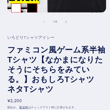
モ
ー
の
1
/
9
ダ
ル
で
メ
いろどりTシャツアイシー
デ
ィ
ファミコン風ゲーム系半袖
ア
(1)
Tシャツ【なかまになりた
を
開
く
そうにそちらをみてい
る。】おもしろTシャツ
ネタTシャツ
通
¥2,200
常
税込み。
配送料
はチェックアウト時に計算されます。