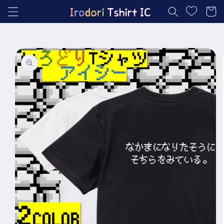
コンテ
ー
ンツに
進む
ト
商品情
報にス
キップ