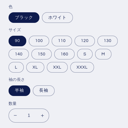
価
色
格
ブラック
ホワイト
サイズ
90
100
110
120
130
140
150
160
S
M
L
XL
XXL
XXXL
袖の長さ
半袖
長袖
数量
フ
フ
ァ
ァ