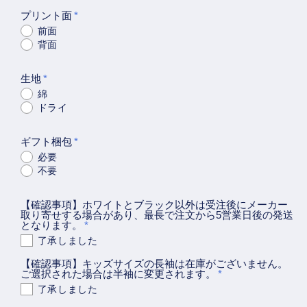
ミ
ミ
プリント面
コ
コ
前面
背面
ン
ン
風
風
生地
ゲ
ゲ
綿
ー
ー
ドライ
ム
ム
系
系
ギフト梱包
半
半
必要
不要
袖
袖
T
T
【確認事項】ホワイトとブラック以外は受注後にメーカー
シ
シ
取り寄せする場合があり、最長で注文から5営業日後の発送
ャ
ャ
となります。
ツ
ツ
了承しました
【な
【な
【確認事項】キッズサイズの長袖は在庫がございません。
ご選択された場合は半袖に変更されます。
か
か
了承しました
ま
ま