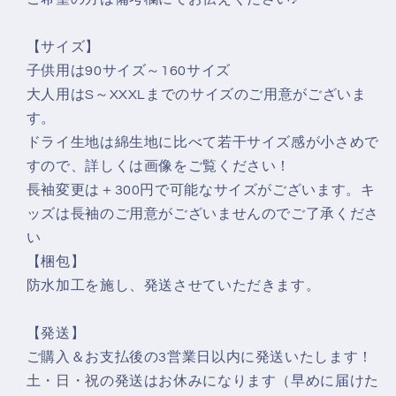
し
し
ろ
ろ
T
T
【サイズ】
シ
シ
子供用は90サイズ～160サイズ
ャ
ャ
大人用はS～XXXLまでのサイズのご用意がございま
ツ
ツ
す。
ネ
ネ
ドライ生地は綿生地に比べて若干サイズ感が小さめで
タ
タ
すので、詳しくは画像をご覧ください！
T
T
長袖変更は＋300円で可能なサイズがございます。キ
シ
シ
ッズは長袖のご用意がございませんのでご了承くださ
ャ
ャ
い
ツ
ツ
【梱包】
の
の
防水加工を施し、発送させていただきます。
数
数
量
量
【発送】
を
を
ご購入＆お支払後の3営業日以内に発送いたします！
減
増
土・日・祝の発送はお休みになります（早めに届けた
ら
や