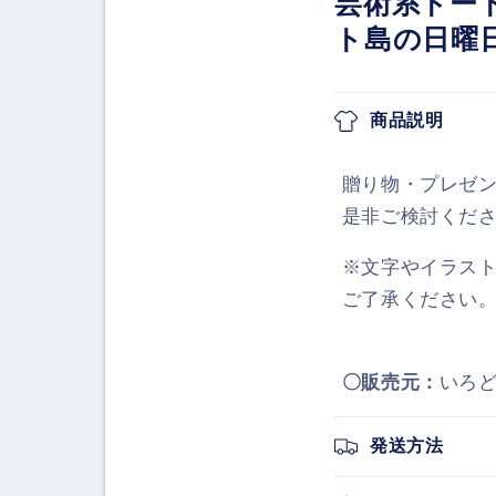
芸術系トー
ト島の日曜
商品説明
贈り物・プレゼ
是非ご検討くだ
※文字やイラス
ご了承ください
〇販売元：
いろど
発送方法