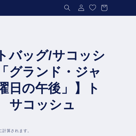
グ
ー
イ
ト
ン
トバッグ/サコッシ
「グランド・ジャ
曜日の午後」】ト
 サコッシュ
に計算されます。