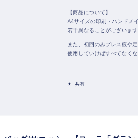
量
量
を
を
【商品について】
減
増
A4サイズの印刷・ハンドメ
ら
や
若干異なることがございます
す
す
また、初回のみプレス痕や定
使用していけばすべてなくな
共有