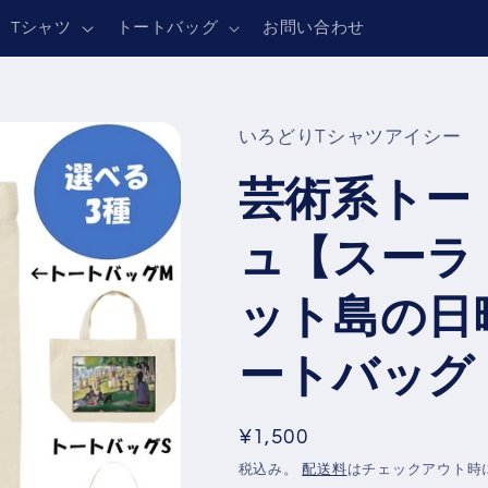
Tシャツ
トートバッグ
お問い合わせ
いろどりTシャツアイシー
芸術系トー
ュ【スーラ
ット島の日
ートバッグ
通
¥1,500
常
税込み。
配送料
はチェックアウト時