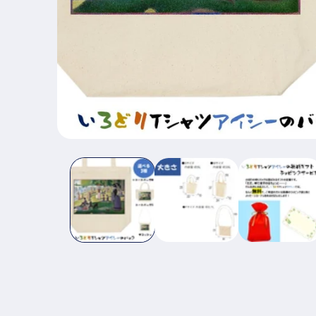
モ
ー
ダ
ル
で
メ
デ
ィ
ア
(1)
を
開
く