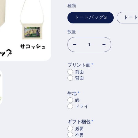
価
種類
格
トートバッグS
トート
数量
芸
芸
術
術
系
系
プリント面
ト
ト
前面
背面
ー
ー
ト
ト
生地
バ
バ
綿
ッ
ッ
ドライ
グ/
グ/
サ
サ
ギフト梱包
コ
コ
必要
不要
ッ
ッ