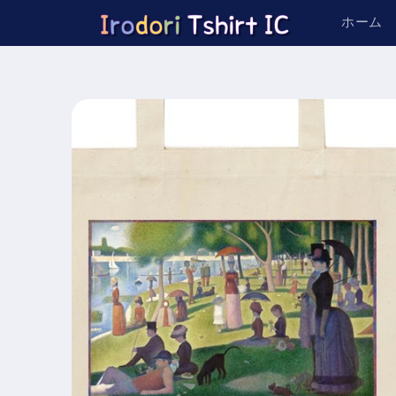
コンテ
ンツに
ホーム
進む
商品情
報にス
キップ