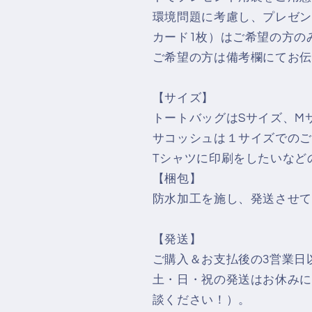
日
日
環境問題に考慮し、プレゼン
の
の
カード1枚）はご希望の方の
午
午
ご希望の方は備考欄にてお伝
後」】
後」】
ト
ト
【サイズ】
ー
ー
ト
ト
トートバッグはSサイズ、M
バ
バ
サコッシュは１サイズでのご
ッ
ッ
Tシャツに印刷をしたいなど
グ
グ
【梱包】
サ
サ
防水加工を施し、発送させて
コ
コ
ッ
ッ
【発送】
シ
シ
ご購入＆お支払後の3営業日
ュ
ュ
土・日・祝の発送はお休みに
の
の
数
数
談ください！）。