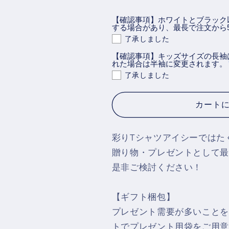
シ
シ
【確認事項】ホワイトとブラック
ュ
ュ
する場合があり、最長で注文から
【ス
【ス
了承しました
ー
ー
【確認事項】キッズサイズの長袖
ラ
ラ
れた場合は半袖に変更されます。
「グ
「グ
了承しました
ラ
ラ
ン
ン
カート
ド・
ド・
ジ
ジ
彩りTシャツアイシーではた
ャ
ャ
贈り物・プレゼントとして最
ッ
ッ
是非ご検討ください！
ト
ト
島
島
の
の
【ギフト梱包】
日
日
プレゼント需要が多いことを
曜
曜
トでプレゼント用袋をご用意